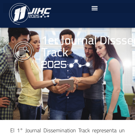
1er Journal Disss
Track
El 1° Journal Dissemination Track representa un