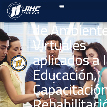
1° Worksho
de Ambient
Virtuales
aplicados a 
Educación,
Capacitación
Rehabilitaci